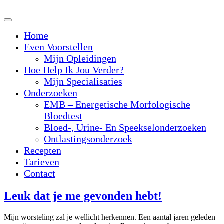
Skip
to
content
Home
Even Voorstellen
Mijn Opleidingen
Hoe Help Ik Jou Verder?
Mijn Specialisaties
Onderzoeken
EMB – Energetische Morfologische
Bloedtest
Bloed-, Urine- En Speekselonderzoeken
Ontlastingsonderzoek
Recepten
Tarieven
Contact
Leuk
Leuk dat je me gevonden hebt!
dat
Mijn worsteling zal je wellicht herkennen. Een aantal jaren geleden
je