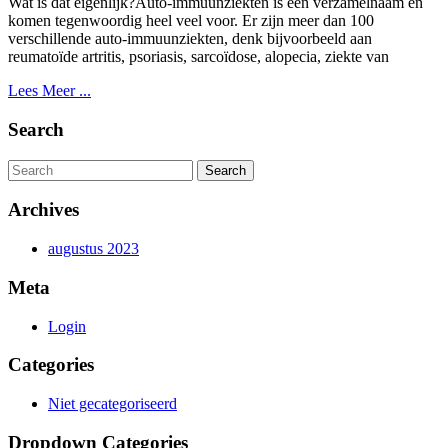
Wat is dat eigenlijk?Auto-immuunziekten is een verzamelnaam en
komen tegenwoordig heel veel voor. Er zijn meer dan 100
verschillende auto-immuunziekten, denk bijvoorbeeld aan
reumatoïde artritis, psoriasis, sarcoïdose, alopecia, ziekte van
Lees
Lees Meer ...
Meer
...
Search
Search
for:
Archives
augustus 2023
Meta
Login
Categories
Niet gecategoriseerd
Dropdown Categories