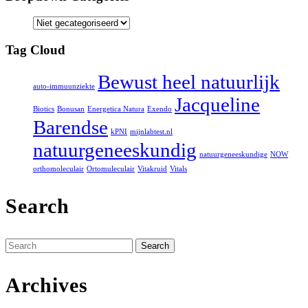
Tag Cloud
Bewust heel natuurlijk
auto-immuunziekte
Jacqueline
Biotics
Bonusan
Energetica Natura
Exendo
Barendse
kPNI
mijnlabtest.nl
natuurgeneeskundig
natuurgeneeskundige
NOW
orthomoleculair
Ortomuleculair
Vitakruid
Vitals
Search
Search
for:
Archives