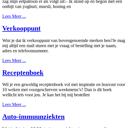
zag mijn eetpatroon er als volgt uit:– Ik stond op en begon met een
me
ontbijt van yoghurt, muesli, honing en
gevonden
Lees
Lees Meer ...
Meer
hebt!
...
Verkooppunt
Verkooppunt
Wist je dat ik verkooppunt van bovengenoemde merken ben?Je mag
mij altijd een mail sturen met je vraag of bestelling met je naam,
adres en telefoonnummer.
Lees
Lees Meer ...
Meer
...
Receptenboek
Receptenboek
Wil je een geweldig receptenboek vol met inspiratie en houvast voor
10 weken met voorgeschreven weekmenu’s? Dan is dit boek
wellicht iets voor jou. Je kan het bij mij bestellen
Lees
Lees Meer ...
Meer
...
Auto-
Auto-immuunziekten
immuunziekten